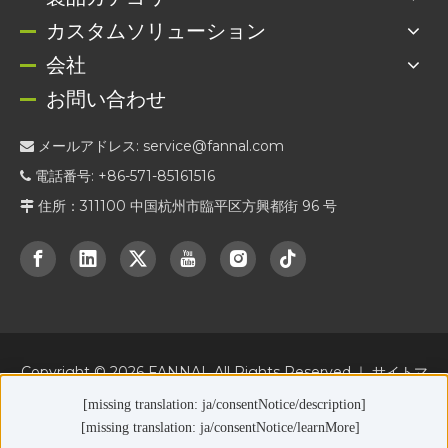
カスタムソリューション
会社
お問い合わせ
メールアドレス:
service@fannal.com

電話番号: +86-571-85161516

住所：311100 中国杭州市臨平区方興都街 96 号

Copyright ©
2026
FANNAL All Rights Reserved.｜
サイトマ
ップ
|
プライバシーポリシー
[missing translation: ja/consentNotice/description]
[missing translation: ja/consentNotice/learnMore]