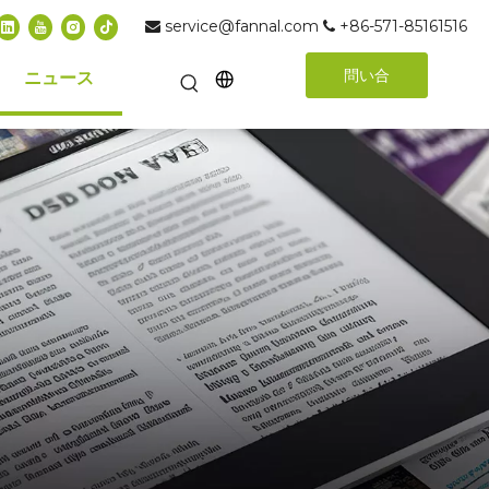
service@fannal.com
+86-571-85161516


問い合
ニュース
わせる