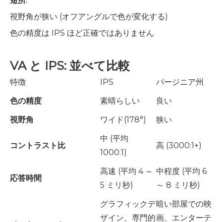
短所:
視野角が狭い (オフアングルで色が変化する)
色の精度は IPS ほど正確ではありません
VA と IPS: 並べて比較
特徴
IPS
バージニア州
色の精度
素晴らしい
良い
視野角
ワイド(178°)
狭い
中 (平均
コントラスト比
高 (3000:1+)
1000:1)
高速 (平均 4 ～
中程度 (平均 6
応答時間
5 ミリ秒)
～ 8 ミリ秒)
グラフィックデ
暗い部屋での映
ザイン、専門的
画、エンターテ