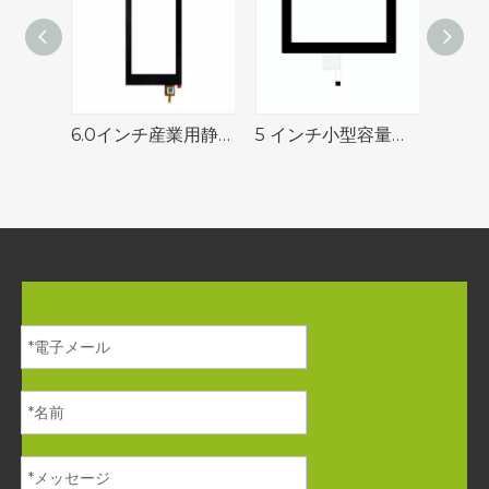
6.0インチ産業用静電容量式タッチパネル（I²Cインターフェース付き）
5 インチ小型容量性タッチ スクリーン I²C インターフェイス マルチタッチ工業用タッチスクリーン