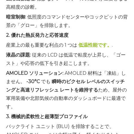
高精度の診断。
暗室制御:
低照度のコマンドセンターやコックピットの背
景の「グロー」を排除します。
2. 優れた熱反発力と応答速度
産業上の最も重要な利点の 1 つは
低温性能です。
.
液晶の課題:
従来の LCD は低温で粘度が上昇し、「ゴー
スト」や応答の低下を引き起こします。
AMOLED ソリューション:
AMOLED 材料は「凍結」し
ません。
-30°C
でも
瞬時のピクセル レベルのスイッチ
ングと高速リフレッシュ レートを維持する
ため、屋外の
軍用装備や北部気候の自動車のダッシュボードに最適で
す。
3. 機械的柔軟性と超薄型プロファイル
バックライト ユニット (BLU) を排除することで、