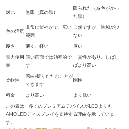
限られた（灰色がかっ
対比
無限（真の黒）
た黒）
非常に鮮やかで、広い
自然ですが、飽和が少
色の活気
範囲
ない
厚さ
薄く、軽い
厚い
電力使用
暗い画面では効率的で
一貫性があり、しばし
量
す
ばより高い
湾曲/折りたたむことが
柔軟性
剛性
できます
料金
より高い
より低い
この表は、多くのプレミアムデバイスがLCDよりも
AMOLEDディスプレイを支持する理由を示していま
す。