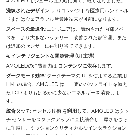
AMOLED モジュールは大幅に薄く、軽くなりました。
洗練されたデザイン:
よりコンパクトな医療用ハンドヘル
ドまたはウェアラブル産業用端末が可能になります。
スペースの最適化:
エンジニアは、節約された内部スペー
スを、より大きなバッテリー、改善された熱管理、また
は追加のセンサーに再割り当てできます。
4. インテリジェントな電源管理 (UI 主導)
AMOLEDの消費電力は
コンテンツに依存します
.
ダークモード効率:
ダークテーマの UI を使用する産業用
HMI の場合、AMOLED は、一定のバックライトを備え
た LCD よりもはるかに少ないエネルギーを消費しま
す。
統合タッチ:
オンセル技術
を利用して
、AMOLED はタッ
チ センサーをスタックアップに直接結合し、厚さをさら
に削減し、ミッションクリティカルなインタラクション