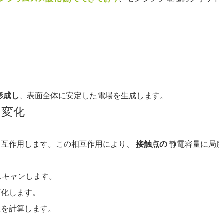
形成し
、表面全体に安定した電場を生成します。
の変化
相互作用します。この相互作用により、
接触点の
静電容量に局
スキャンします。
変化します。
置を計算します。