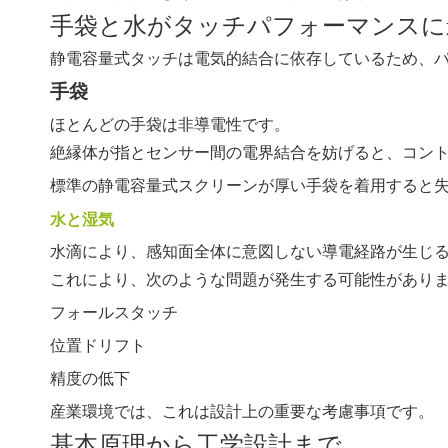
手袋と水がタッチパフォーマンスに
静電容量式タッチは電気的結合に依存しているため、
手袋
ほとんどの手袋は非導電性です。
絶縁体が指とセンサー間の電界結合を妨げると、コン
標準の静電容量式スクリーンが厚い手袋を着用すると
水と湿気
水滴により、感知面全体に意図しない導電経路が生じ
これにより、次のような問題が発生する可能性があり
フォールスタッチ
位置ドリフト
精度の低下
産業環境では、これは設計上の重要な考慮事項です。
基本原理から工学設計まで