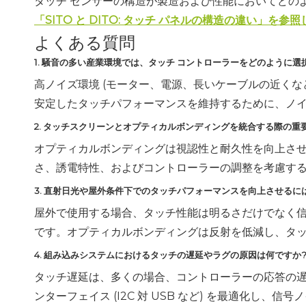
タッチ センサーの構造が製造および性能においてどの
「SITO と DITO: タッチ パネルの構造の違い」を参
よくある質問
1. 騒音の多い産業環境では、タッチ コントローラーをどのように選
高ノイズ環境 (モーター、電源、長いケーブルの近くな
安定したタッチパフォーマンスを維持するために、ノ
2. タッチスクリーンとオプティカルボンディングを統合する際の重
オプティカルボンディングは視認性と耐久性を向上さ
さ、誘電特性、およびコントローラーの調整を考慮す
3. 直射日光や屋外条件下でのタッチパフォーマンスを向上させるに
屋外で使用する場合、タッチ性能は明るさだけでなく
です。オプティカルボンディングは反射を低減し、タ
4. 組み込みシステムにおけるタッチの遅延やラグの原因は何ですか
タッチ遅延は、多くの場合、コントローラーの応答の
ンターフェイス (I2C 対 USB など) を最適化